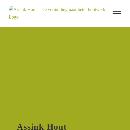
Ga
naar
inhoud
Assink Hout